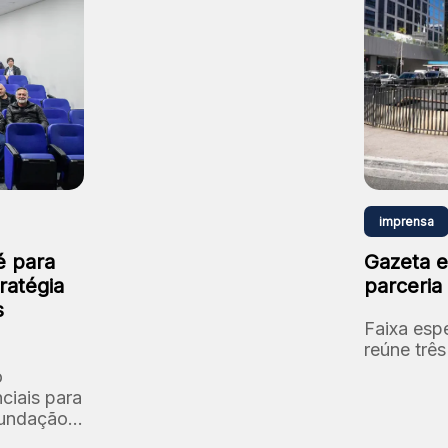
imprensa
é para
Gazeta e
ratégia
parceria
s
Faixa espe
reúne trê
o
ciais para
Fundação: