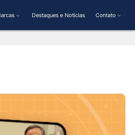
arcas
Destaques e Notícias
Contato
Fale Conosco
Anuncie
tiva
sper Líbero