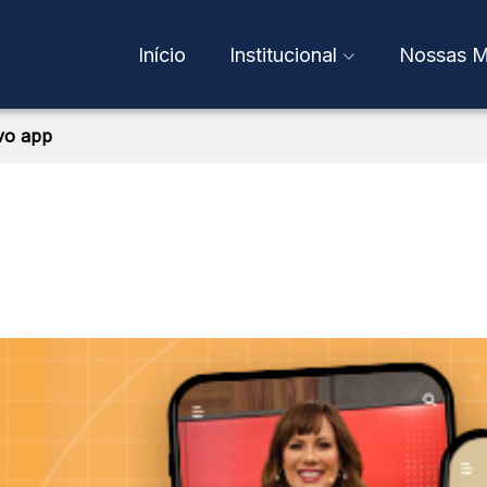
Início
Institucional
Nossas M
vo app
Quem Somos
TV Gazeta
A Fundação
Gazeta Espor
Cásper Líbero
Gazeta Press
São Silvestre
Trabalhe Conosco
9 de Julho
Política de Privacidade
Relatório de
FCL Eventos
Transparência Salarial
Código de Ética
Faculdade Cá
Gazeta FM