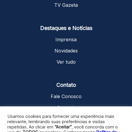
TV Gazeta
Destaques e Notícias
Imprensa
Novidades
Ver tudo
Contato
Fale Conosco
Anuncie
Usamos cookies para fornecer uma experiência mais
Trabalhe Conosco
relevante, lembrando suas preferências e visitas
repetidas. Ao clicar em
“Aceitar”
, você concorda com o