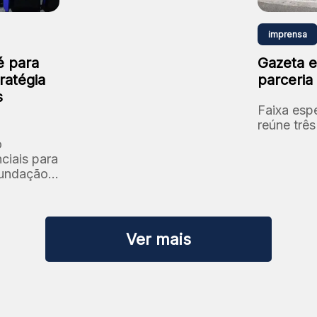
imprensa
é para
Gazeta e
ratégia
parceria
s
Faixa espe
reúne trê
o
ciais para
Fundação:
Ver mais