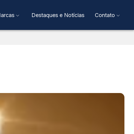
arcas
Destaques e Notícias
Contato
Fale Conosco
Anuncie
tiva
sper Líbero