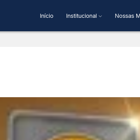
Início
Institucional
Nossas M
Quem Somos
TV Gazeta
A Fundação
Gazeta Espor
Cásper Líbero
Gazeta Press
São Silvestre
Trabalhe Conosco
9 de Julho
Política de Privacidade
Relatório de
FCL Eventos
Transparência Salarial
Código de Ética
Faculdade Cá
Gazeta FM